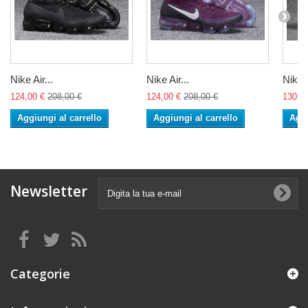
Nike Air...
Nike Air...
Nike 
124,00 €
208,00 €
124,00 €
208,00 €
130,0
Aggiungi al carrello
Aggiungi al carrello
Aggi
Newsletter
Categorie