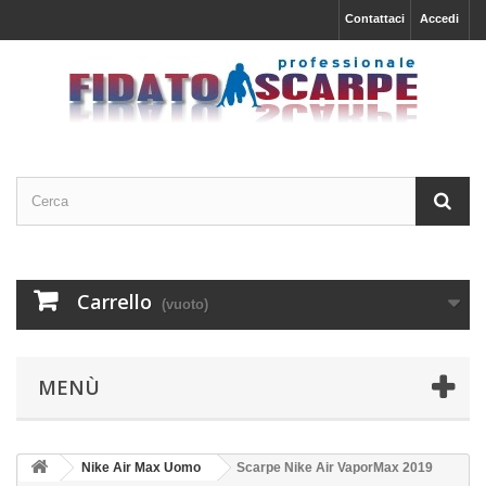
Contattaci
Accedi
Carrello
(vuoto)
MENÙ
Nike Air Max Uomo
Scarpe Nike Air VaporMax 2019