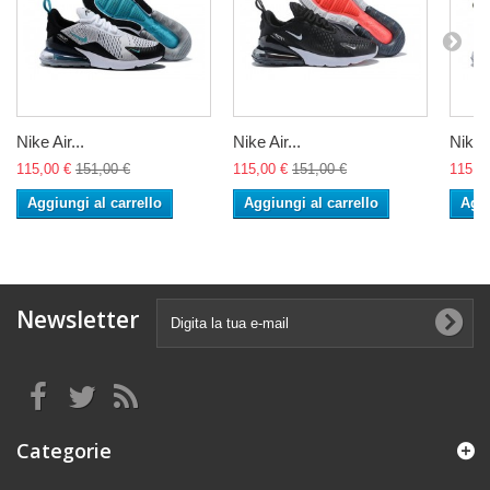
Nike Air...
Nike Air...
Nike A
115,00 €
151,00 €
115,00 €
151,00 €
115,0
Aggiungi al carrello
Aggiungi al carrello
Aggi
Newsletter
Categorie