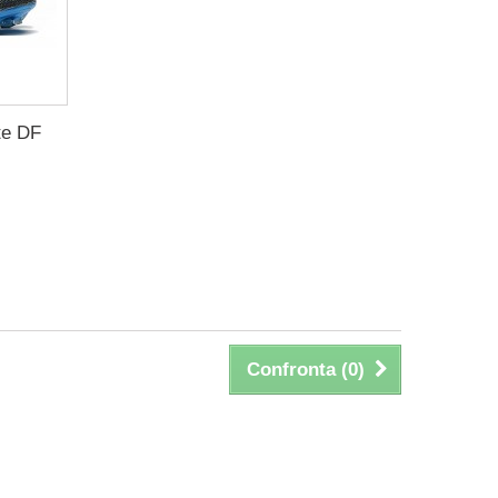
te DF
Confronta (
0
)