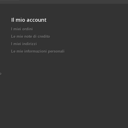
Il mio account
I miei ordini
Le mie note di credito
I miei indirizzi
Le mie informazioni personali
o