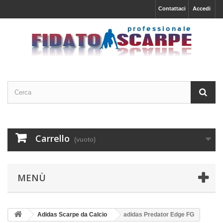
Contattaci
Accedi
Carrello
(vuoto)
MENÙ
Adidas Scarpe da Calcio
adidas Predator Edge FG