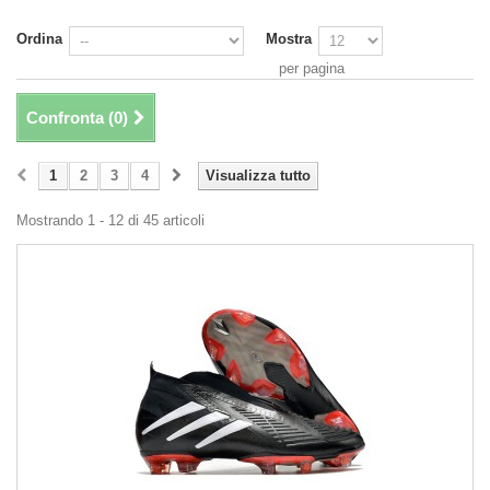
Ordina
Mostra
per pagina
Confronta (
0
)
1
2
3
4
Visualizza tutto
Mostrando 1 - 12 di 45 articoli