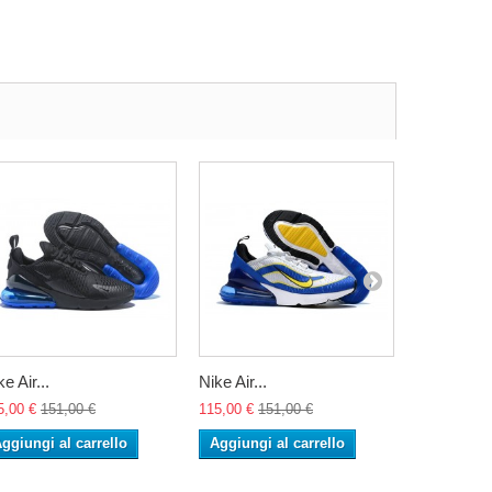
e Air...
Nike Air...
Coppa del.
5,00 €
151,00 €
115,00 €
151,00 €
115,00 €
15
ggiungi al carrello
Aggiungi al carrello
Aggiungi 