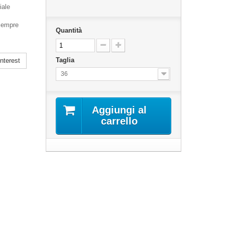
iale
 sempre
Quantità
Taglia
nterest
36
Aggiungi al
carrello