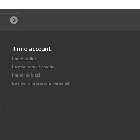
Il mio account
I miei ordini
Le mie note di credito
I miei indirizzi
Le mie informazioni personali
o