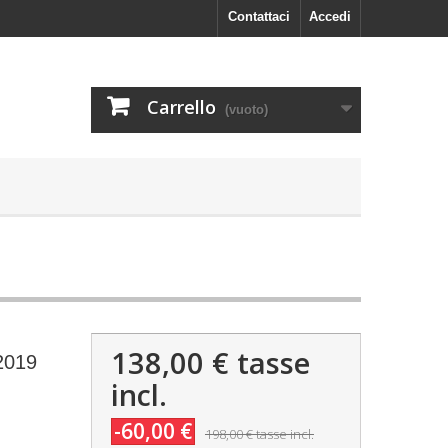
Contattaci
Accedi
Carrello
(vuoto)
138,00 €
tasse
2019
incl.
-60,00 €
198,00 €
tasse incl.