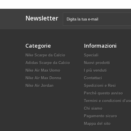
Newsletter
Categorie
Informazioni
Nike Scarpe da Calcio
Speciali
Adidas Scarpe da Calcio
Nuovi prodotti
Nike Air Max Uomo
I più venduti
Nike Air Max Donna
Contattaci
Nike Air Jordan
Spedizioni e Resi
Perchè questo avviso
Termini e condizioni d'us
Chi siamo
Pagamento sicuro
Mappa del sito