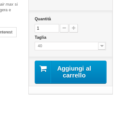
 air max
si
ggera e
Quantità
nterest
Taglia
40
Aggiungi al
carrello