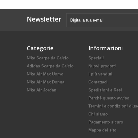
Newsletter
Categorie
Informazioni
Nike Scarpe da Calcio
Speciali
Adidas Scarpe da Calcio
Nuovi prodotti
Nike Air Max Uomo
I più venduti
Nike Air Max Donna
Contattaci
Nike Air Jordan
Spedizioni e Resi
Perchè questo avviso
Termini e condizioni d'us
Chi siamo
Pagamento sicuro
Mappa del sito