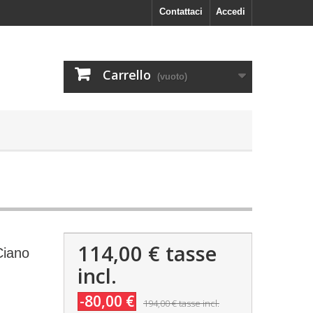
Contattaci
Accedi
Carrello
(vuoto)
114,00 €
tasse
Ciano
incl.
-80,00 €
194,00 €
tasse incl.