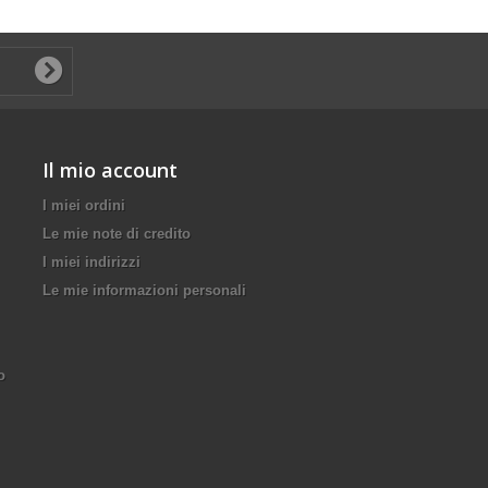
Il mio account
I miei ordini
Le mie note di credito
I miei indirizzi
Le mie informazioni personali
o