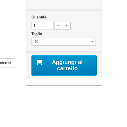
Quantità
Taglia
40
Aggiungi al
nterest
carrello