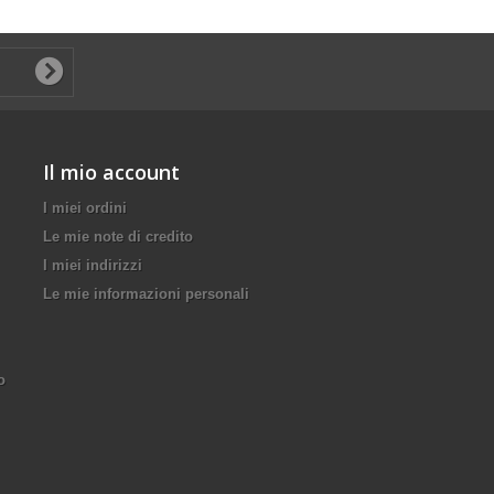
Il mio account
I miei ordini
Le mie note di credito
I miei indirizzi
Le mie informazioni personali
o