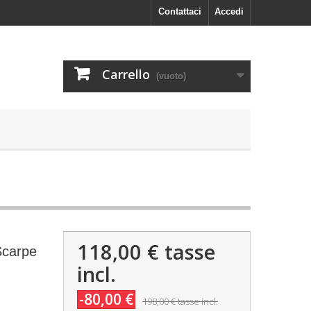
Contattaci
Accedi
Carrello
(vuoto)
118,00 €
tasse
carpe
incl.
-80,00 €
198,00 €
tasse incl.