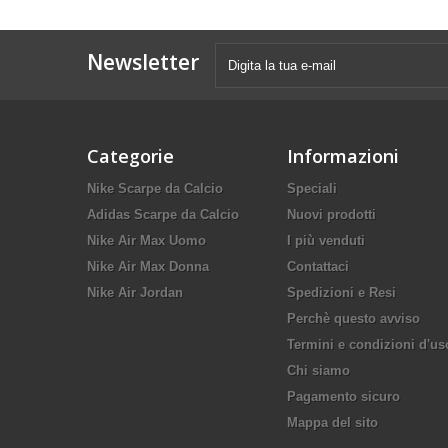
Newsletter
Categorie
Informazioni
Nike Scarpe da Calcio
Speciali
Adidas Scarpe da Calcio
Nuovi prodotti
Nike Air Max Uomo
I più venduti
Nike Air Max Donna
Contattaci
Nike Air Jordan
Spedizioni e Resi
Perchè questo avviso
Termini e condizioni d'us
Chi siamo
Pagamento sicuro
Mappa del sito