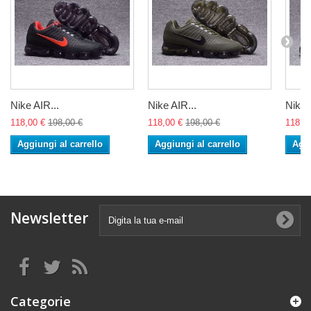
Nike AIR...
Nike AIR...
Nike 
118,00 €
198,00 €
118,00 €
198,00 €
118,0
Aggiungi al carrello
Aggiungi al carrello
Aggi
Newsletter
Categorie