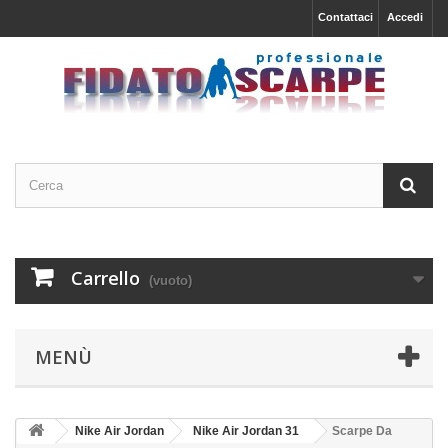
Contattaci
Accedi
Carrello
(vuoto)
MENÙ
Nike Air Jordan
Nike Air Jordan 31
Scarpe Da