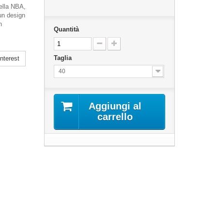
ella NBA,
un design
n
Quantità
Taglia
nterest
40
Aggiungi al
carrello