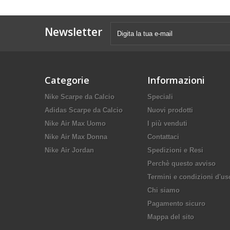
Newsletter
Categorie
Informazioni
Nike Scarpe da Calcio
Speciali
Adidas Scarpe da Calcio
Nuovi prodotti
Nike Air Max Uomo
I più venduti
Nike Air Max Donna
Contattaci
Nike Air Jordan
Spedizioni e Resi
Perchè questo avviso
Termini e condizioni d'us
Chi siamo
Pagamento sicuro
Mappa del sito