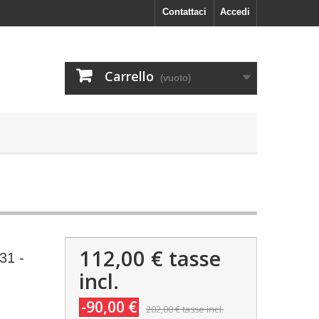
Contattaci
Accedi
Carrello
(vuoto)
112,00 €
tasse
31 -
incl.
-90,00 €
202,00 €
tasse incl.