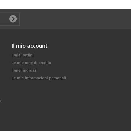
Il mio account
I miei ordini
Le mie note di credito
I miei indirizzi
Le mie informazioni personali
o