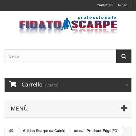
Contattaci
Accedi
Carrello
(vuoto)
MENÙ
Adidas Scarpe da Calcio
adidas Predator Edge FG