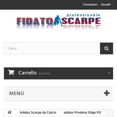
Contattaci
Accedi
Carrello
(vuoto)
MENÙ
Adidas Scarpe da Calcio
adidas Predator Edge FG