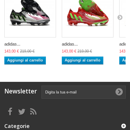
adidas...
adidas...
adidas
143,00 €
219,00 €
143,00 €
219,00 €
143,0
Aggiungi al carrello
Aggiungi al carrello
Aggi
Newsletter
Categorie