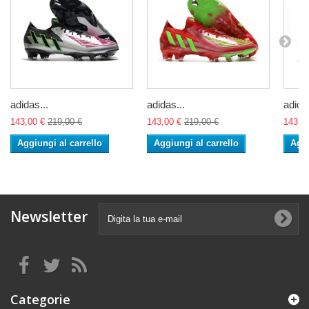
adidas...
adidas...
adidas
143,00 €
219,00 €
143,00 €
219,00 €
143,0
Aggiungi al carrello
Aggiungi al carrello
Aggi
Newsletter
Categorie