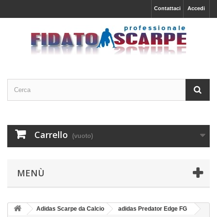
Contattaci
Accedi
Carrello
(vuoto)
MENÙ
Adidas Scarpe da Calcio
adidas Predator Edge FG