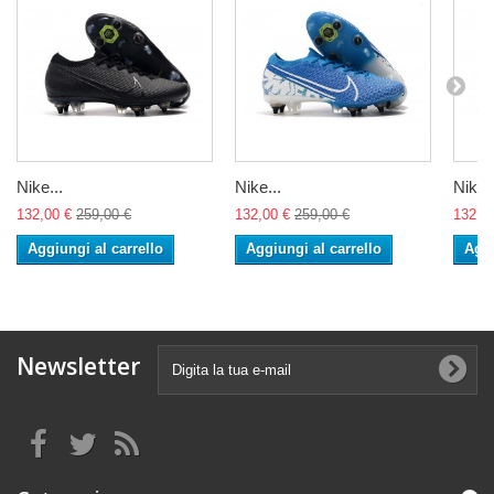
Nike...
Nike...
Nike..
132,00 €
259,00 €
132,00 €
259,00 €
132,0
Aggiungi al carrello
Aggiungi al carrello
Aggi
Newsletter