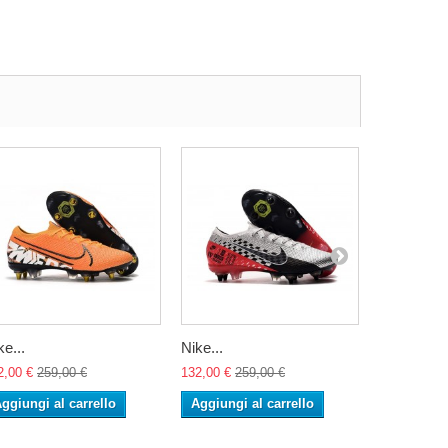
ke...
Nike...
Nike...
2,00 €
259,00 €
132,00 €
259,00 €
132,00 €
25
ggiungi al carrello
Aggiungi al carrello
Aggiungi 