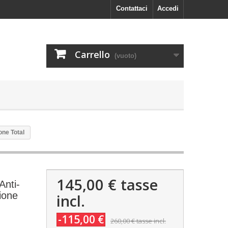
Contattaci
Accedi
Carrello
(vuoto)
one Total
145,00 €
tasse
Anti-
ione
incl.
-115,00 €
260,00 €
tasse incl.