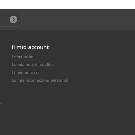
Il mio account
I miei ordini
Le mie note di credito
I miei indirizzi
Le mie informazioni personali
o