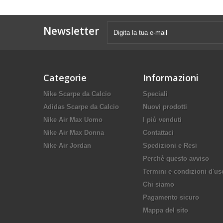
Newsletter
Categorie
Informazioni
Nike Scarpe da Calcio
Speciali
Adidas Scarpe da Calcio
Nuovi prodotti
Nike Air Max Uomo
I più venduti
Nike Air Max Donna
Contattaci
Nike Air Jordan
Spedizioni e Resi
Perchè questo avviso
Termini e condizioni d'us
Chi siamo
Pagamento sicuro
Mappa del sito