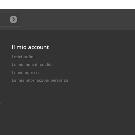
Il mio account
I miei ordini
Le mie note di credito
I miei indirizzi
Le mie informazioni personali
o