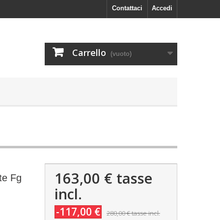
Contattaci
Accedi
Carrello
(vuoto)
163,00 €
tasse
te Fg
incl.
-117,00 €
280,00 €
tasse incl.