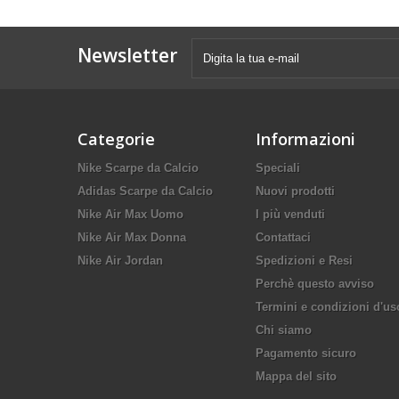
Newsletter
Categorie
Informazioni
Nike Scarpe da Calcio
Speciali
Adidas Scarpe da Calcio
Nuovi prodotti
Nike Air Max Uomo
I più venduti
Nike Air Max Donna
Contattaci
Nike Air Jordan
Spedizioni e Resi
Perchè questo avviso
Termini e condizioni d'us
Chi siamo
Pagamento sicuro
Mappa del sito