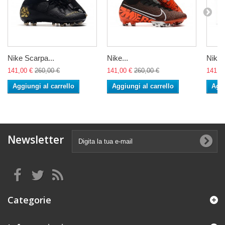
Nike Scarpa...
Nike...
Nike..
141,00 €
260,00 €
141,00 €
260,00 €
141,0
Aggiungi al carrello
Aggiungi al carrello
Aggi
Newsletter
Categorie