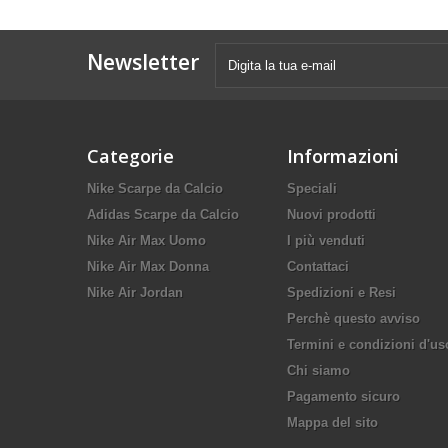
Newsletter
Categorie
Informazioni
Nike Scarpe da Calcio
Speciali
Adidas Scarpe da Calcio
Nuovi prodotti
Nike Air Max Uomo
I più venduti
Nike Air Max Donna
Contattaci
Nike Air Jordan
Spedizioni e Resi
Perchè questo avviso
Termini e condizioni d'us
Chi siamo
Pagamento sicuro
Mappa del sito