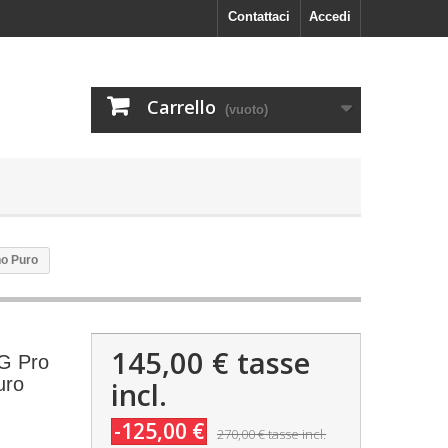
Contattaci
Accedi
Carrello
(vuoto)
no Puro
145,00 €
tasse
AG Pro
uro
incl.
-125,00 €
270,00 €
tasse incl.