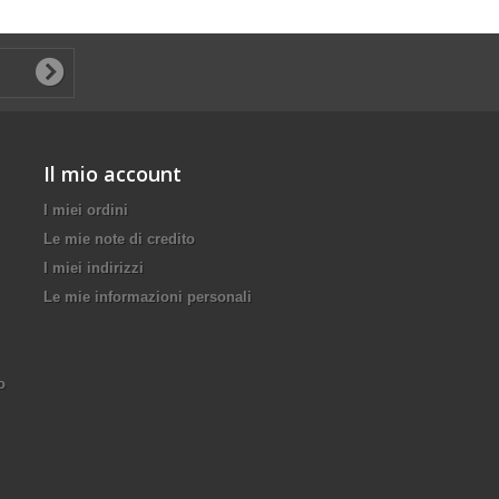
Il mio account
I miei ordini
Le mie note di credito
I miei indirizzi
Le mie informazioni personali
o