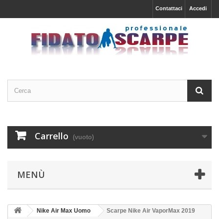
Contattaci
Accedi
Carrello
(vuoto)
MENÙ
Nike Air Max Uomo
Scarpe Nike Air VaporMax 2019