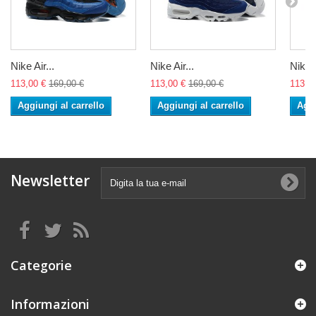
Nike Air...
Nike Air...
Nike A
113,00 €
169,00 €
113,00 €
169,00 €
113,0
Aggiungi al carrello
Aggiungi al carrello
Aggi
Newsletter
Categorie
Informazioni