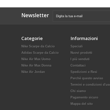
Newsletter
Categorie
Informazioni
Nike Scarpe da Calcio
Speciali
Adidas Scarpe da Calcio
Nuovi prodotti
Nike Air Max Uomo
I più venduti
Nike Air Max Donna
Contattaci
Nike Air Jordan
Spedizioni e Resi
Perchè questo avviso
Termini e condizioni d'us
Chi siamo
Pagamento sicuro
Mappa del sito