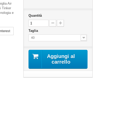
glia Air
i Tinker
cnologia e
Quantità
Taglia
nterest
40
Aggiungi al
carrello