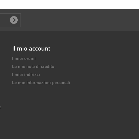
Il mio account
I miei ordini
Le mie note di credito
I miei indirizzi
Le mie informazioni personali
o