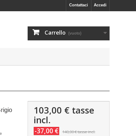
Contattaci
Accedi
Carrello
(vuoto)
103,00 €
tasse
rigio
incl.
-37,00 €
140,00 €
tasse incl.
le