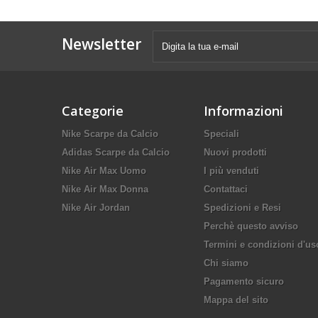
Newsletter
Categorie
Informazioni
Nike Scarpe da Calcio
Speciali
Adidas Scarpe da Calcio
Nuovi prodotti
Nike Air Max Uomo
I più venduti
Nike Air Max Donna
Contattaci
Nike Air Jordan
Spedizioni e Resi
Perchè questo avviso
Termini e condizioni d'us
Chi siamo
Pagamento sicuro
Mappa del sito