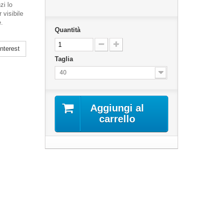
zi lo
 visibile
e.
Quantità
nterest
Taglia
40
Aggiungi al
carrello