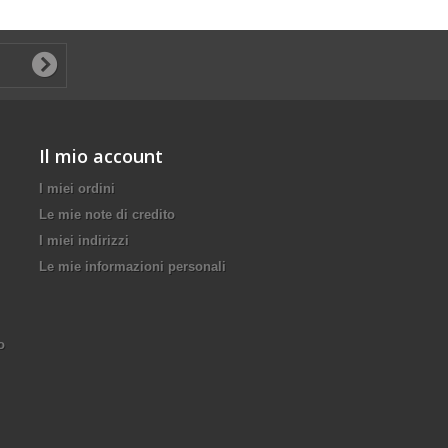
Il mio account
I miei ordini
Le mie note di credito
I miei indirizzi
Le mie informazioni personali
o