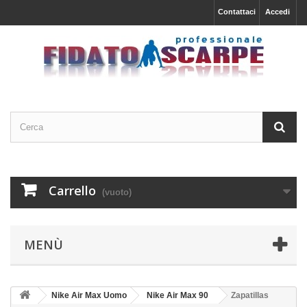
Contattaci
Accedi
Carrello
(vuoto)
MENÙ
Nike Air Max Uomo
Nike Air Max 90
Zapatillas