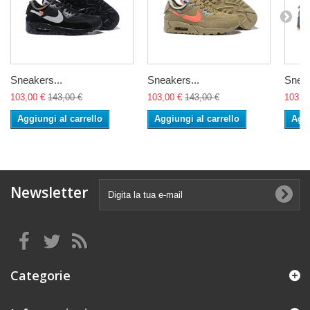
Sneakers...
Sneakers...
Sneak
103,00 €
143,00 €
103,00 €
143,00 €
103,0
Aggiungi al carrello
Aggiungi al carrello
Aggi
Newsletter
Categorie