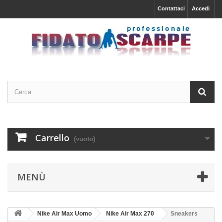
Contattaci
Accedi
Carrello
(vuoto)
MENÙ
Nike Air Max Uomo
Nike Air Max 270
Sneakers