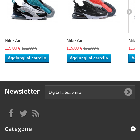
Nike Air...
Nike Air...
Nike A
115,00 €
151,00 €
115,00 €
151,00 €
115,0
Aggiungi al carrello
Aggiungi al carrello
Aggi
Newsletter
Categorie