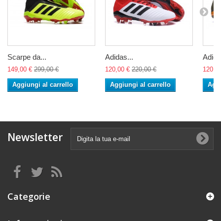
Scarpe da...
Adidas...
Adida
149,00 €
299,00 €
120,00 €
220,00 €
120,0
Aggiungi al carrello
Aggiungi al carrello
Aggi
Newsletter
Categorie