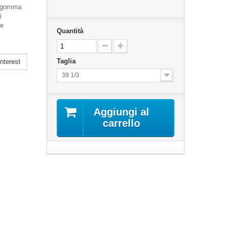
n gomma
i
ue
Quantità
Taglia
nterest
39 1/3
Aggiungi al
carrello