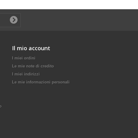
Il mio account
I miei ordini
Le mie note di credito
I miei indirizzi
Le mie informazioni personali
o