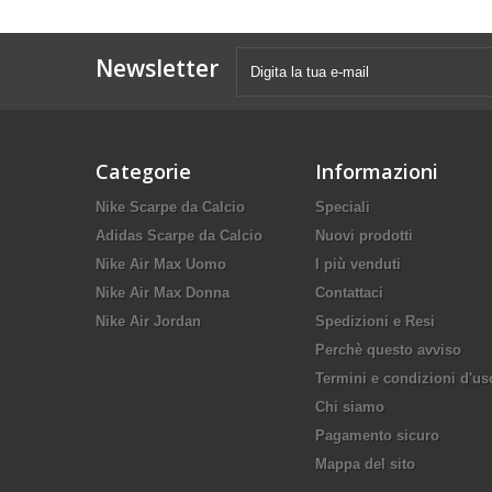
Newsletter
Categorie
Informazioni
Nike Scarpe da Calcio
Speciali
Adidas Scarpe da Calcio
Nuovi prodotti
Nike Air Max Uomo
I più venduti
Nike Air Max Donna
Contattaci
Nike Air Jordan
Spedizioni e Resi
Perchè questo avviso
Termini e condizioni d'us
Chi siamo
Pagamento sicuro
Mappa del sito