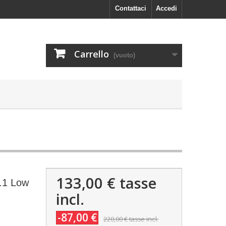
Contattaci
Accedi
Carrello
(vuoto)
133,00 €
tasse
.1 Low
incl.
-87,00 €
220,00 €
tasse incl.