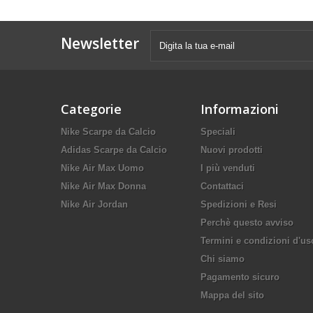
Newsletter
Categorie
Informazioni
Nike Scarpe da Calcio
Speciali
Adidas Scarpe da Calcio
Nuovi prodotti
Nike Air Max Uomo
I più venduti
Nike Air Max Donna
Contattaci
Nike Air Jordan
Spedizioni e Resi
Perchè questo avviso
Termini e condizioni d'us
Chi siamo
Pagamento sicuro
Mappa del sito