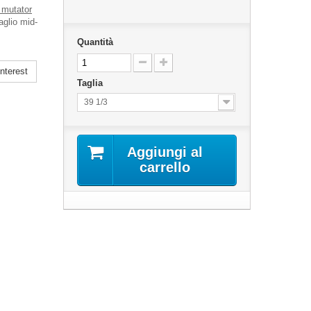
 mutator
aglio mid-
Quantità
nterest
Taglia
39 1/3
Aggiungi al
carrello