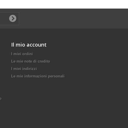
Il mio account
I miei ordini
Le mie note di credito
I miei indirizzi
Le mie informazioni personali
o