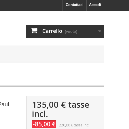
Contattaci
Accedi
Carrello
(vuoto)
135,00 €
tasse
Paul
incl.
-85,00 €
220,00 €
tasse incl.