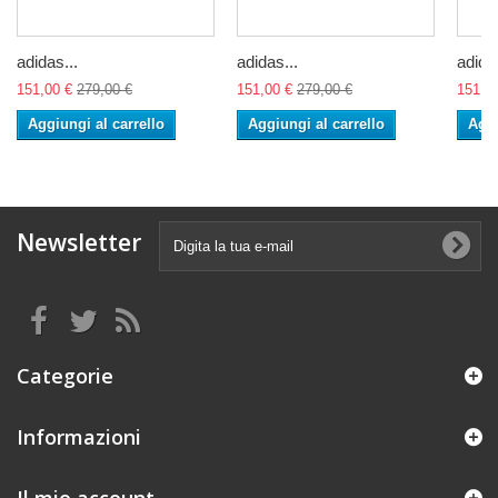
adidas...
adidas...
adidas
151,00 €
279,00 €
151,00 €
279,00 €
151,0
Aggiungi al carrello
Aggiungi al carrello
Aggi
Newsletter
Categorie
Informazioni