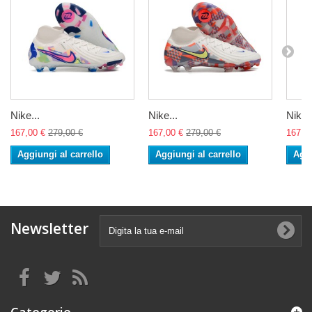
Nike...
Nike...
Nike..
167,00 €
279,00 €
167,00 €
279,00 €
167,0
Aggiungi al carrello
Aggiungi al carrello
Aggi
Newsletter