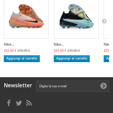
Nike...
Nike...
Nike..
163,00 €
279,00 €
163,00 €
279,00 €
163,0
Aggiungi al carrello
Aggiungi al carrello
Aggi
Newsletter