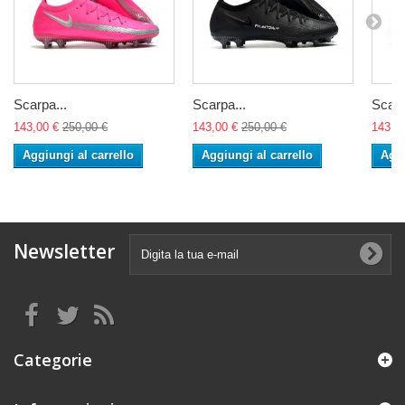
Scarpa...
Scarpa...
Scarp
143,00 €
250,00 €
143,00 €
250,00 €
143,0
Aggiungi al carrello
Aggiungi al carrello
Aggi
Newsletter
Categorie