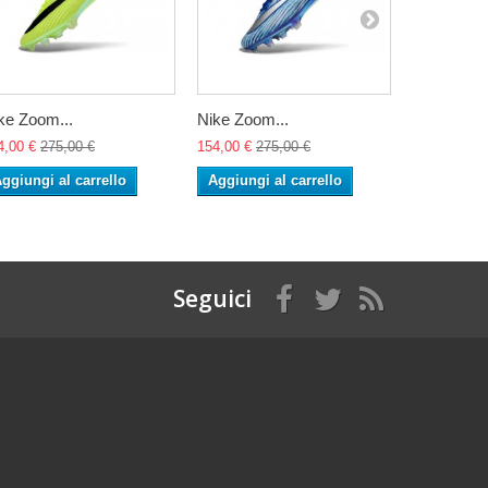
ke Zoom...
Nike Zoom...
Nike Zoom
4,00 €
275,00 €
154,00 €
275,00 €
154,00 €
27
ggiungi al carrello
Aggiungi al carrello
Aggiungi 
Seguici