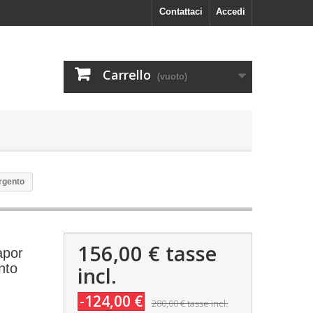
Contattaci
Accedi
Carrello
(vuoto)
rgento
156,00 €
tasse
apor
nto
incl.
-124,00 €
280,00 €
tasse incl.