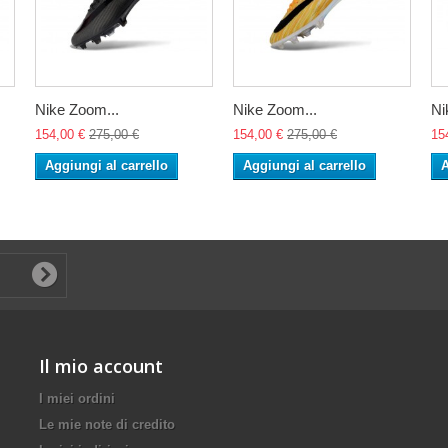
Nike Zoom...
Nike Zoom...
Ni
154,00 €
275,00 €
154,00 €
275,00 €
15
Aggiungi al carrello
Aggiungi al carrello
A
Il mio account
I miei ordini
Le mie note di credito