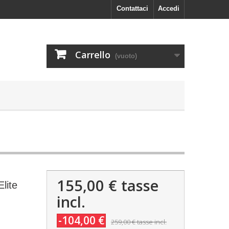
Contattaci
Accedi
Carrello
(vuoto)
155,00 €
tasse
lite
incl.
-104,00 €
259,00 €
tasse incl.