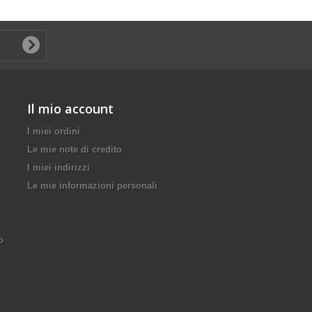
Il mio account
I miei ordini
Le mie note di credito
I miei indirizzi
Le mie informazioni personali
o