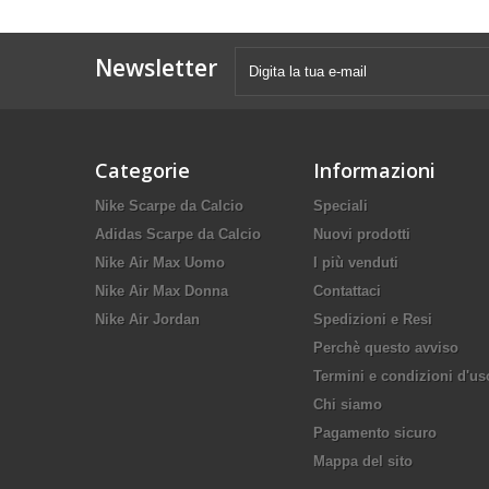
Newsletter
Categorie
Informazioni
Nike Scarpe da Calcio
Speciali
Adidas Scarpe da Calcio
Nuovi prodotti
Nike Air Max Uomo
I più venduti
Nike Air Max Donna
Contattaci
Nike Air Jordan
Spedizioni e Resi
Perchè questo avviso
Termini e condizioni d'us
Chi siamo
Pagamento sicuro
Mappa del sito