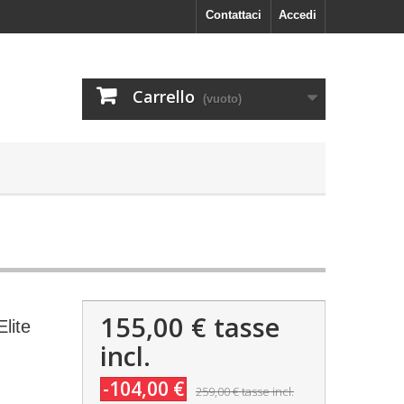
Contattaci
Accedi
Carrello
(vuoto)
155,00 €
tasse
lite
incl.
-104,00 €
259,00 €
tasse incl.