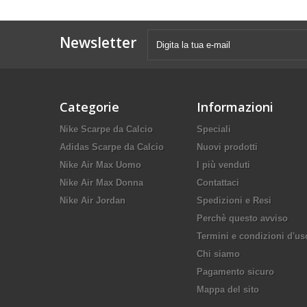
Newsletter
Categorie
Informazioni
Nike Scarpe da Calcio
Speciali
Adidas Scarpe da Calcio
Nuovi prodotti
Nike Air Max Uomo
I più venduti
Nike Air Max Donna
Contattaci
Nike Air Jordan
Spedizioni e Resi
Perchè questo avviso
Termini e condizioni d'us
Chi siamo
Pagamento sicuro
Mappa del sito