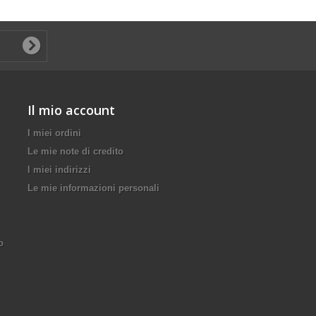
Il mio account
I miei ordini
Le mie note di credito
I miei indirizzi
Le mie informazioni personali
o