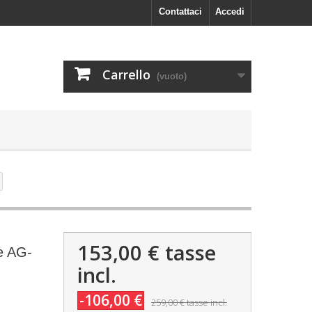
Contattaci
Accedi
Carrello
(vuoto)
153,00 €
tasse
e AG-
incl.
-106,00 €
259,00 €
tasse incl.