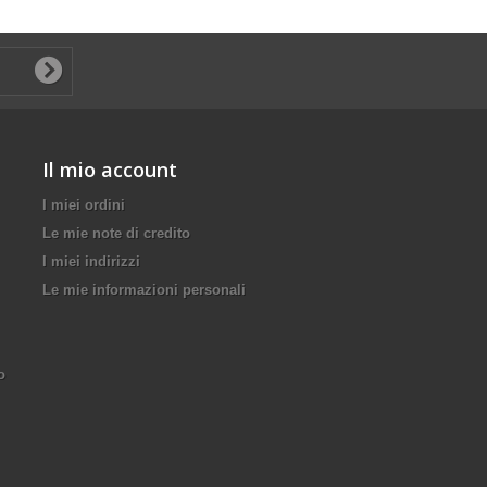
Il mio account
I miei ordini
Le mie note di credito
I miei indirizzi
Le mie informazioni personali
o