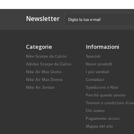
Newsletter
Categorie
Informazioni
Nike Scarpe da Calcio
Speciali
Adidas Scarpe da Calcio
Nuovi prodotti
Nike Air Max Uomo
I più venduti
Nike Air Max Donna
Contattaci
Nike Air Jordan
Spedizioni e Resi
Perchè questo avviso
Termini e condizioni d'us
Chi siamo
Pagamento sicuro
Mappa del sito