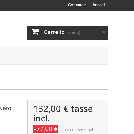
Contattaci
Accedi
Carrello
(vuoto)
132,00 €
tasse
Nero
incl.
-77,00 €
209,00 €
tasse incl.