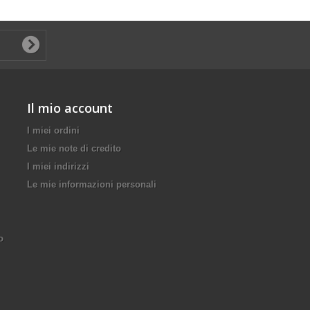
Il mio account
I miei ordini
Le mie note di credito
I miei indirizzi
Le mie informazioni personali
o