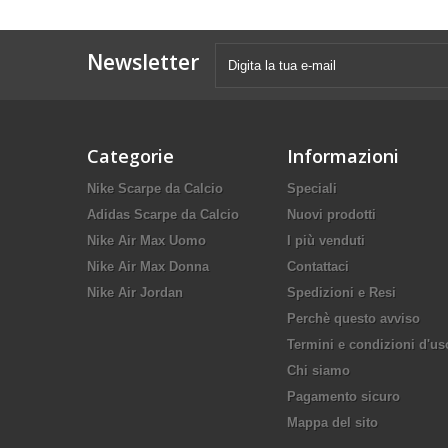
Newsletter
Categorie
Informazioni
Nike Scarpe da Calcio
Speciali
Adidas Scarpe da Calcio
Nuovi prodotti
Nike Air Max Uomo
I più venduti
Nike Air Max Donna
Contattaci
Nike Air Jordan
Spedizioni e Resi
Perchè questo avviso
Termini e condizioni d'us
Chi siamo
Pagamento sicuro
Mappa del sito