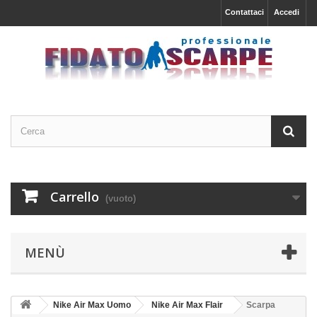
Contattaci
Accedi
Carrello
(vuoto)
MENÙ
Nike Air Max Uomo
Nike Air Max Flair
Scarpa