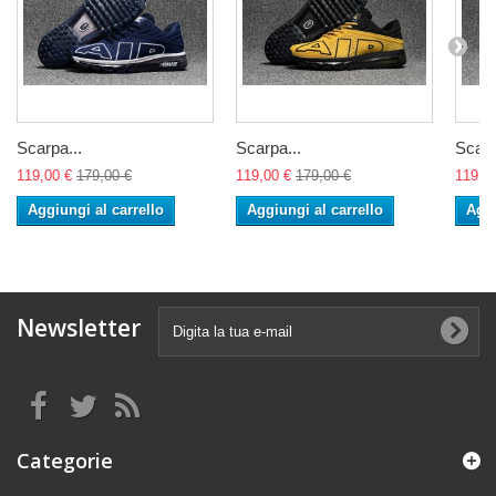
Scarpa...
Scarpa...
Scarp
119,00 €
179,00 €
119,00 €
179,00 €
119,0
Aggiungi al carrello
Aggiungi al carrello
Aggi
Newsletter
Categorie