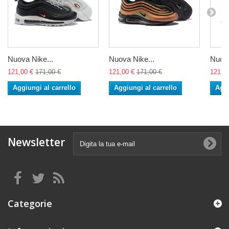
Nuova Nike...
Nuova Nike...
Nuova
121,00 €
171,00 €
121,00 €
171,00 €
121,0
Aggiungi al carrello
Aggiungi al carrello
Aggi
Newsletter
Categorie