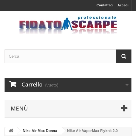
Contattaci
Accedi
Carrello
(vuoto)
MENÙ
Nike Air Max Donna
Nike Air VaporMax Flyknit 2.0