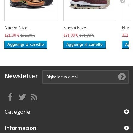
Nuova Nike...
Nuova Nike...
Nuova
121,00 €
171,00 €
121,00 €
171,00 €
121,0
Aggiungi al carrello
Aggiungi al carrello
Aggi
Newsletter
Categorie
Informazioni