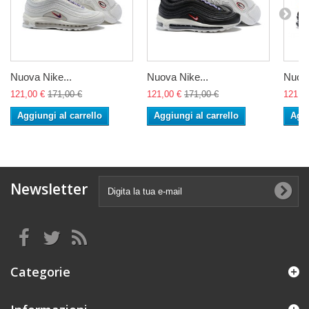
Nuova Nike...
Nuova Nike...
Nuova
121,00 €
171,00 €
121,00 €
171,00 €
121,0
Aggiungi al carrello
Aggiungi al carrello
Aggi
Newsletter
Categorie