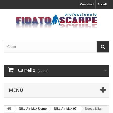
Contattaci
Accedi
Carrello
(vuoto)
MENÙ
Nike Air Max Uomo
Nike Air Max 97
Nuova Nike