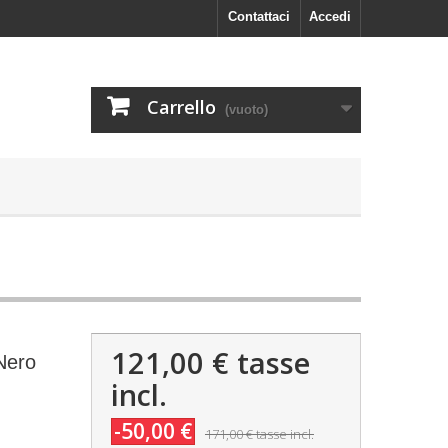
Contattaci
Accedi
Carrello
(vuoto)
121,00 €
tasse
Nero
incl.
-50,00 €
171,00 €
tasse incl.