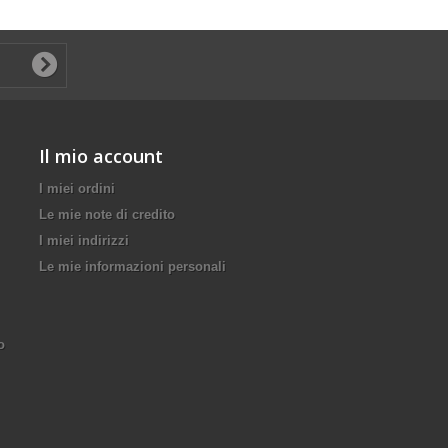
Il mio account
I miei ordini
Le mie note di credito
I miei indirizzi
Le mie informazioni personali
o