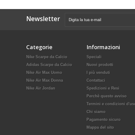
Newsletter
Categorie
Informazioni
Nike Scarpe da Calcio
Speciali
Adidas Scarpe da Calcio
Nuovi prodotti
Nike Air Max Uomo
I più venduti
Nike Air Max Donna
Contattaci
Nike Air Jordan
Spedizioni e Resi
Perchè questo avviso
Termini e condizioni d'us
Chi siamo
Pagamento sicuro
Mappa del sito