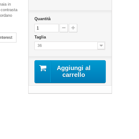
aia in
 contrasta
icordano
Quantità
Taglia
nterest
36
Aggiungi al
carrello