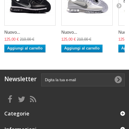
Nuovo...
Nuovo...
Nuovo
125,00 €
210,00 €
125,00 €
210,00 €
125,0
Aggiungi al carrello
Aggiungi al carrello
Aggi
Newsletter
Categorie