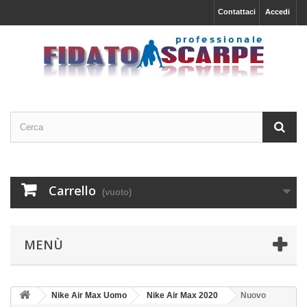
Contattaci
Accedi
Carrello
(vuoto)
MENÙ
Nike Air Max Uomo
Nike Air Max 2020
Nuovo