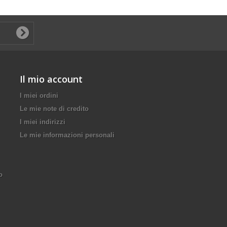
Il mio account
I miei ordini
Le mie note di credito
I miei indirizzi
Le mie informazioni personali
o