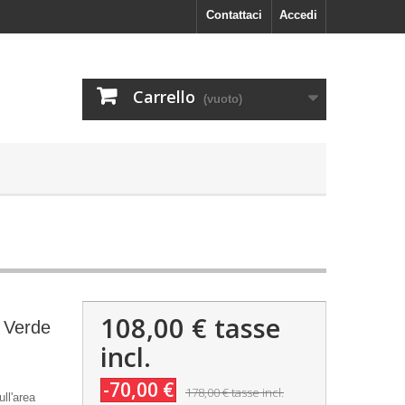
Contattaci
Accedi
Carrello
(vuoto)
108,00 €
tasse
 Verde
incl.
-70,00 €
178,00 €
tasse incl.
ll'area