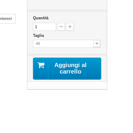
Quantità
nterest
Taglia
40
Aggiungi al
carrello