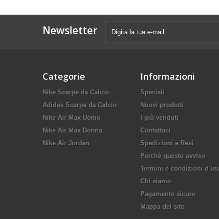
Newsletter
Categorie
Informazioni
Nike Scarpe da Calcio
Speciali
Adidas Scarpe da Calcio
Nuovi prodotti
Nike Air Max Uomo
I più venduti
Nike Air Max Donna
Contattaci
Nike Air Jordan
Spedizioni e Resi
Perchè questo avviso
Termini e condizioni d'us
Chi siamo
Pagamento sicuro
Mappa del sito