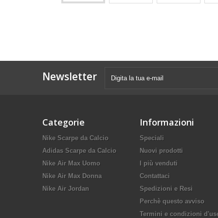
Newsletter
Categorie
Informazioni
Nike Scarpe da Calcio
Speciali
Adidas Scarpe da Calcio
Nuovi prodotti
Nike Air Max Uomo
I più venduti
Nike Air Max Donna
Contattaci
Nike Air Jordan
Spedizioni e Resi
Perchè questo avviso
Termini e condizioni d'us