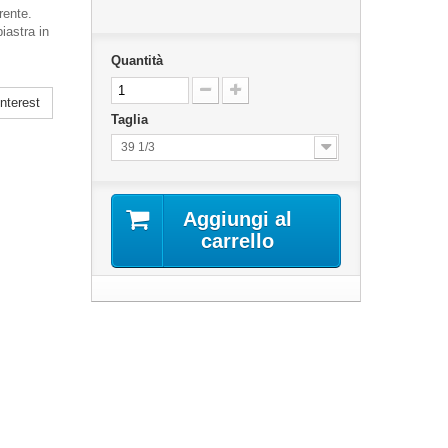
rente.
iastra in
Quantità
nterest
Taglia
39 1/3
Aggiungi al
carrello