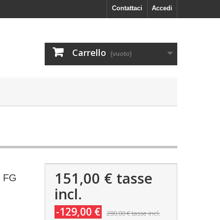
Contattaci
Accedi
Carrello
(vuoto)
151,00 €
tasse
+ FG
incl.
-129,00 €
280,00 €
tasse incl.