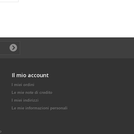
Il mio account
I miei ordini
Le mie note di credito
I miei indirizzi
Le mie informazioni personali
o