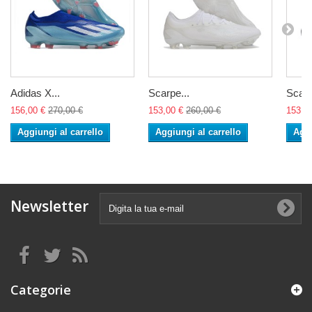
Adidas X...
Scarpe...
Scarp
156,00 €
270,00 €
153,00 €
260,00 €
153,0
Aggiungi al carrello
Aggiungi al carrello
Aggi
Newsletter
Categorie