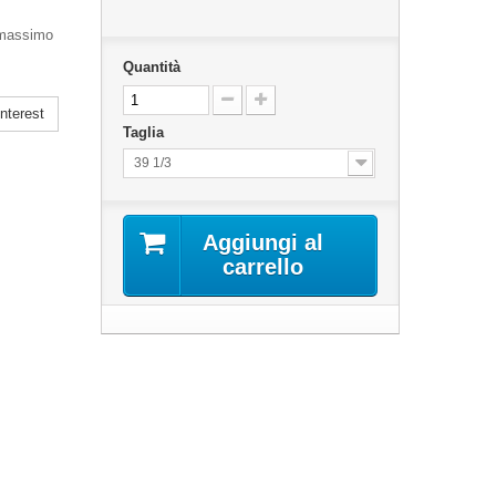
l massimo
Quantità
nterest
Taglia
39 1/3
Aggiungi al
carrello