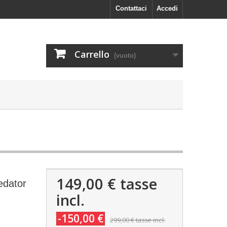
Contattaci
Accedi
Carrello
(vuoto)
149,00 €
tasse
edator
incl.
-150,00 €
299,00 €
tasse incl.