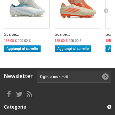
Scarpe...
Scarpe...
Scarp
155,00 €
299,00 €
155,00 €
299,00 €
155,0
Aggiungi al carrello
Aggiungi al carrello
Aggi
Newsletter
Categorie